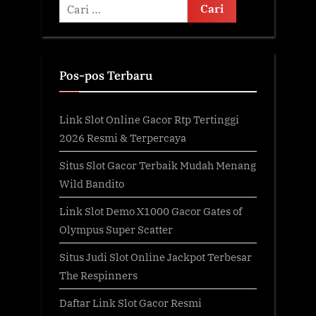
Cari
untuk:
Pos-pos Terbaru
Link Slot Online Gacor Rtp Tertinggi
2026 Resmi & Terpercaya
Situs Slot Gacor Terbaik Mudah Menang
Wild Bandito
Link Slot Demo X1000 Gacor Gates of
Olympus Super Scatter
Situs Judi Slot Online Jackpot Terbesar
The Respinners
Daftar Link Slot Gacor Resmi