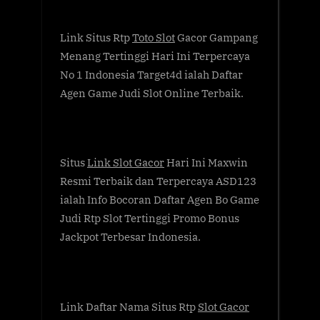
Link Situs Rtp
Toto Slot
Gacor Gampang
Menang Tertinggi Hari Ini Terpercaya
No 1 Indonesia Target4d ialah Daftar
Agen Game Judi Slot Online Terbaik.
Situs
Link Slot Gacor
Hari Ini Maxwin
Resmi Terbaik dan Terpercaya ASD123
ialah Info Bocoran Daftar Agen Bo Game
Judi Rtp Slot Tertinggi Promo Bonus
Jackpot Terbesar Indonesia.
Link Daftar Nama Situs Rtp
Slot Gacor