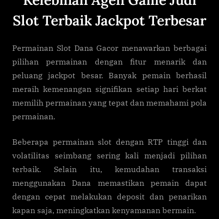
Slot Terbaik Jackpot Terbesar
Permainan Slot Dana Gacor menawarkan berbagai
pilihan permainan dengan fitur menarik dan
peluang jackpot besar. Banyak pemain berhasil
meraih kemenangan signifikan setiap hari berkat
memilih permainan yang tepat dan memahami pola
permainan.
Beberapa permainan slot dengan RTP tinggi dan
volatilitas seimbang sering kali menjadi pilihan
terbaik. Selain itu, kemudahan transaksi
menggunakan Dana memastikan pemain dapat
dengan cepat melakukan deposit dan penarikan
kapan saja, meningkatkan kenyamanan bermain.