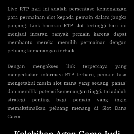
Live RTP hari ini adalah persentase kemenangan
para permainan slot kepada pemain dalam jangka
panjang. Link bocoran RTP slot tertinggi hari ini
menjadi incaran banyak pemain karena dapat
membantu mereka memilih permainan dengan
peluang kemenangan terbaik.
Dengan mengakses link
terpercaya yang
menyediakan informasi RTP terbaru, pemain bisa
mengetahui mesin slot mana yang sedang ‘panas’
dan memiliki potensi kemenangan tinggi. Ini adalah
strategi penting bagi pemain yang ingin
memaksimalkan peluang menang di Slot Dana
Gacor.
Kelebihan Agen Game Judi