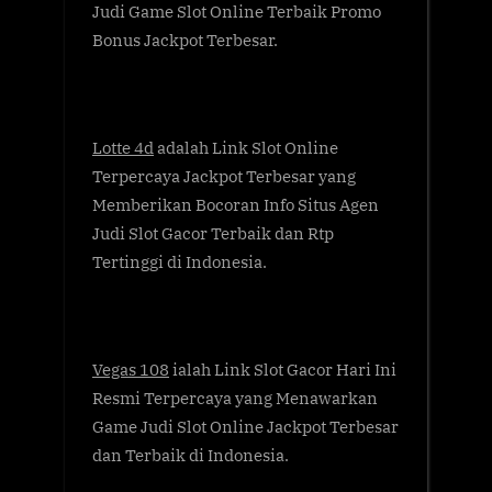
Judi Game Slot Online Terbaik Promo
Bonus Jackpot Terbesar.
Lotte 4d
adalah Link Slot Online
Terpercaya Jackpot Terbesar yang
Memberikan Bocoran Info Situs Agen
Judi Slot Gacor Terbaik dan Rtp
Tertinggi di Indonesia.
Vegas 108
ialah Link Slot Gacor Hari Ini
Resmi Terpercaya yang Menawarkan
Game Judi Slot Online Jackpot Terbesar
dan Terbaik di Indonesia.