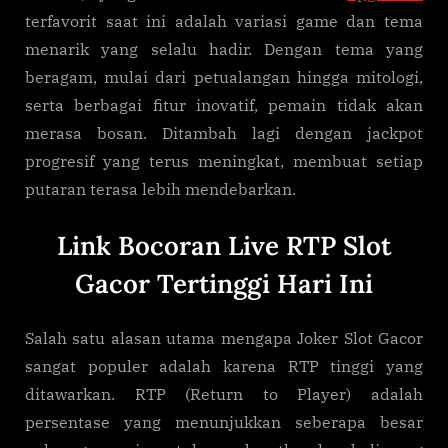
terfavorit saat ini adalah variasi game dan tema
menarik yang selalu hadir. Dengan tema yang
beragam, mulai dari petualangan hingga mitologi,
serta berbagai fitur inovatif, pemain tidak akan
merasa bosan. Ditambah lagi dengan jackpot
progresif yang terus meningkat, membuat setiap
putaran terasa lebih mendebarkan.
Link Bocoran Live RTP Slot
Gacor Tertinggi Hari Ini
Salah satu alasan utama mengapa Joker Slot Gacor
sangat populer adalah karena RTP tinggi yang
ditawarkan. RTP (Return to Player) adalah
persentase yang menunjukkan seberapa besar