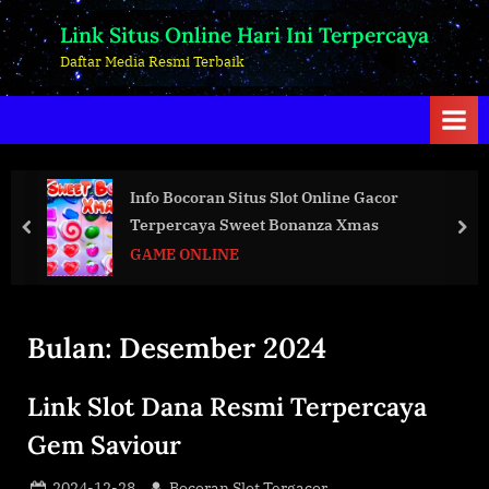
Skip
Link Situs Online Hari Ini Terpercaya
to
Daftar Media Resmi Terbaik
content
Info Bocoran Situs Slot Online Gacor
Terpercaya Sweet Bonanza Xmas
prev
nex
GAME ONLINE
Bulan:
Desember 2024
Link Slot Dana Resmi Terpercaya
Gem Saviour
Posted
By
2024-12-28
Bocoran Slot Tergacor