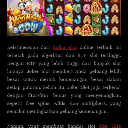
Keistimewaan dari
daftar slot
online terbaik ini
terletak pada algoritma dan RTP slot tertinggi.
Dengan RTP yang lebih tinggi dari banyak slot
lainnya, Joker Slot memberi Anda peluang lebih
besar untuk meraih kemenangan besar dalam
setiap putaran. Selain itu, Joker Slot juga terkenal
dengan fitur-fitur bonus yang menyenangkan,
seperti free spins, wilds, dan multipliers, yang
semakin meningkatkan peluang kemenangan.
Namun, yang membuat bandar slot
Cpg Toto