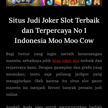
Situs Judi Joker Slot Terbaik
dan Terpercaya No 1
Indonesia Moo Moo Cow
Bagi bettor yang ingin meraih kemenangan
maxwin, sebaiknya pilih
situs joker slot
terbaik dan
terpercaya kami. Dengan gameplay dan grafis yang
memukau, tentu saja peluang jackpot yang
menggiurkan. Oleh karena itu situs slot gacor
maxwin ini menjadi favorit banyak pemain judi
online.
Apakah Anda siap untuk memenangkan hadiah