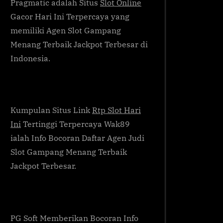
Pragmatic adalah Situs
Slot Online
Gacor Hari Ini Terpercaya yang
memiliki Agen Slot Gampang
Menang Terbaik Jackpot Terbesar di
Indonesia.
Kumpulan Situs Link
Rtp Slot Hari
Ini
Tertinggi Terpercaya Wak89
ialah Info Bocoran Daftar Agen Judi
Slot Gampang Menang Terbaik
Jackpot Terbesar.
PG Soft Memberikan Bocoran Info