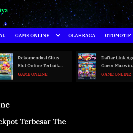
aya
Toggle
AL
GAME ONLINE
OLAHRAGA
OTOMOTIF
sub-
menu
Daftar Link Agen Slot
Situs
Gacor Maxwin
Gamp
r
Terpercaya Bonus di
Depo
GAME ONLINE
GAME
Awal To Kecil Club
Poto
Tropicana
Feve
ine
ackpot Terbesar The