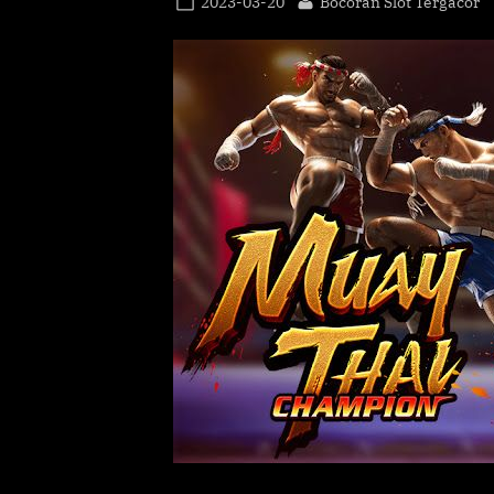
Posted
By
2023-03-20
Bocoran Slot Tergacor
on