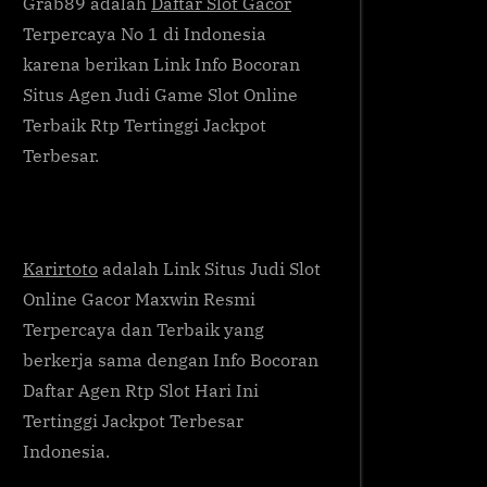
Grab89 adalah
Daftar Slot Gacor
Terpercaya No 1 di Indonesia
karena berikan Link Info Bocoran
Situs Agen Judi Game Slot Online
Terbaik Rtp Tertinggi Jackpot
Terbesar.
Karirtoto
adalah Link Situs Judi Slot
Online Gacor Maxwin Resmi
Terpercaya dan Terbaik yang
berkerja sama dengan Info Bocoran
Daftar Agen Rtp Slot Hari Ini
Tertinggi Jackpot Terbesar
Indonesia.