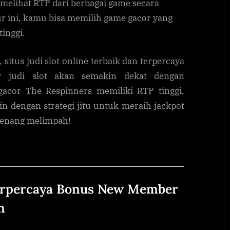
elihat RTP dari berbagai game secara
r ini, kamu bisa memilih game gacor yang
inggi.
itus judi slot online terbaik dan terpercaya
tor judi slot akan semakin dekat dengan
acor The Respinners memiliki RTP tinggi,
n dengan strategi jitu untuk meraih jackpot
menang melimpah!
 Terpercaya Bonus New Member
n