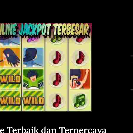
ne Terbaik dan Terpercaya