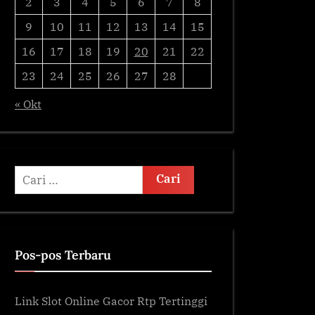
2
3
4
5
6
7
8
9
10
11
12
13
14
15
16
17
18
19
20
21
22
23
24
25
26
27
28
« Okt
Cari
untuk:
Pos-pos Terbaru
Link Slot Online Gacor Rtp Tertinggi