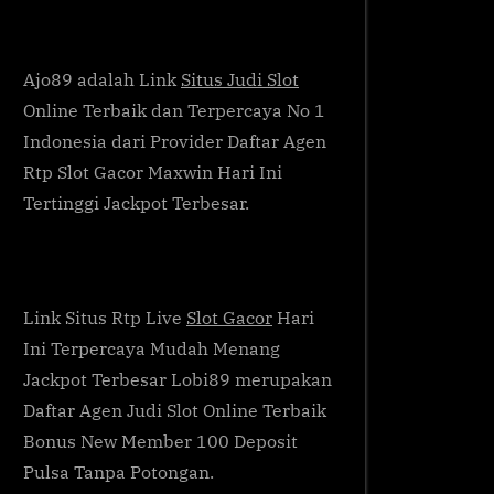
Ajo89 adalah Link
Situs Judi Slot
Online Terbaik dan Terpercaya No 1
Indonesia dari Provider Daftar Agen
Rtp Slot Gacor Maxwin Hari Ini
Tertinggi Jackpot Terbesar.
Link Situs Rtp Live
Slot Gacor
Hari
Ini Terpercaya Mudah Menang
Jackpot Terbesar Lobi89 merupakan
Daftar Agen Judi Slot Online Terbaik
Bonus New Member 100 Deposit
Pulsa Tanpa Potongan.