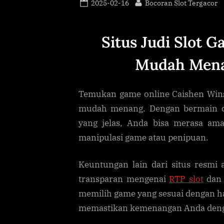
Posted
By
2025-02-16
Bocoran Slot Tergacor
on
Situs Judi Slot 
Mudah Mena
Temukan game online Caishen Win
mudah menang. Dengan bermain di
yang jelas, Anda bisa merasa am
manipulasi game atau penipuan.
Keuntungan lain dari situs resmi
transparan mengenai
RTP slot
dan 
memilih game yang sesuai dengan ha
memastikan kemenangan Anda denga