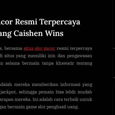
Gacor Resmi Terpercaya
ng Caishen Wins
s, bersama
situs slot gacor
resmi terpercaya
 situs yang memiliki izin dan pengawasan
an selama bermain tanpa khawatir tentang
 adalah mereka memberikan informasi yang
jackpot, sehingga pemain bisa lebih mudah
rapan mereka. Ini adalah cara terbaik untuk
n bermain game slot penghasil uang.