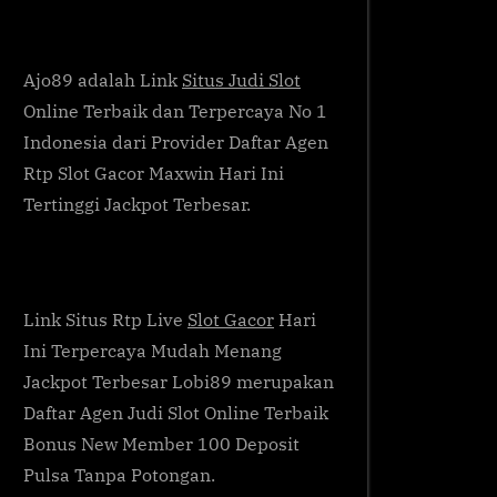
Ajo89 adalah Link
Situs Judi Slot
Online Terbaik dan Terpercaya No 1
Indonesia dari Provider Daftar Agen
Rtp Slot Gacor Maxwin Hari Ini
Tertinggi Jackpot Terbesar.
Link Situs Rtp Live
Slot Gacor
Hari
Ini Terpercaya Mudah Menang
Jackpot Terbesar Lobi89 merupakan
Daftar Agen Judi Slot Online Terbaik
Bonus New Member 100 Deposit
Pulsa Tanpa Potongan.