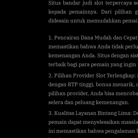
Situs bandar judi slot terpercaya 
kepada pemainnya. Dari pilihan 
didesain untuk memudahkan pemai
Pencairan Dana Mudah dan Cepat:
memastikan bahwa Anda tidak perl
kemenangan Anda. Situs dengan siste
terbaik bagi para pemain yang ingi
Pilihan Provider Slot Terlengkap
dengan RTP tinggi, bonus menarik,
pilihan provider, Anda bisa mencob
selera dan peluang kemenangan.
Kualitas Layanan Bintang Lima: D
pemain dapat menyelesaikan masalah
ini memastikan bahwa pengalaman be