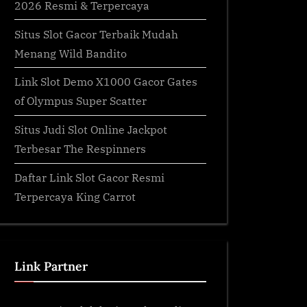
2026 Resmi & Terpercaya
Situs Slot Gacor Terbaik Mudah
Menang Wild Bandito
Link Slot Demo X1000 Gacor Gates
of Olympus Super Scatter
Situs Judi Slot Online Jackpot
Terbesar The Respinners
Daftar Link Slot Gacor Resmi
Terpercaya King Carrot
Link Partner