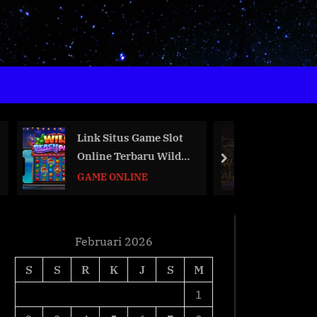
me Slot
Situs Judi Slot Online
ru Wild
Terpercaya Bonus
next
New Member 100
E
GAME ONLINE
Muay Thai Champion
Februari 2026
S
S
R
K
J
S
M
1