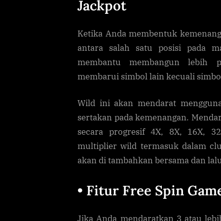
Jackpot
Ketika Anda membentuk kemenangan
antara salah satu posisi pada m
membantu membangun lebih p
membarui simbol lain kecuali simbo
Wild ini akan mendarat mengguna
sertakan pada kemenangan. Mendara
secara progresif 4X, 8X, 16X, 3
multiplier wild termasuk dalam cl
akan di tambahkan bersama dan lal
• Fitur Free Spin Gam
Jika Anda mendaratkan 3 atau lebih