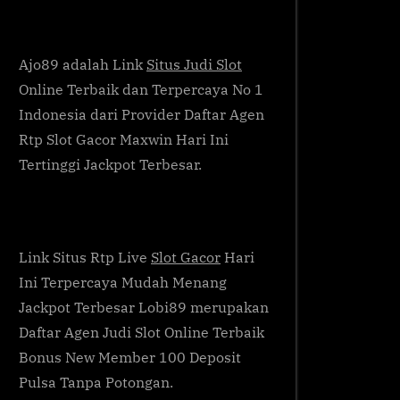
Ajo89 adalah Link
Situs Judi Slot
Online Terbaik dan Terpercaya No 1
Indonesia dari Provider Daftar Agen
Rtp Slot Gacor Maxwin Hari Ini
Tertinggi Jackpot Terbesar.
Link Situs Rtp Live
Slot Gacor
Hari
Ini Terpercaya Mudah Menang
Jackpot Terbesar Lobi89 merupakan
Daftar Agen Judi Slot Online Terbaik
Bonus New Member 100 Deposit
Pulsa Tanpa Potongan.