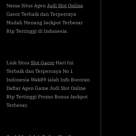
Nama Situs Agen
Judi Slot Online
Gacor Terbaik dan Terpercaya
Mudah Menang Jackpot Terbesar
Rtp Tertinggi di Indonesia.
Link Situs
Slot Gacor
Hari Ini
Terbaik dan Terpercaya No 1
Indonesia Wak89 ialah Info Bocoran
Daftar Agen Game Judi Slot Online
Rtp Tertinggi Promo Bonus Jackpot
Terbesar.