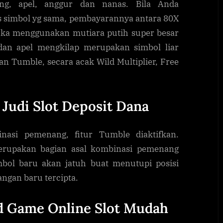
ng, apel, anggur dan nanas. Bila Anda
is simbol yg sama, pembayarannya antara 80X
uka menggunakan mutiara putih super besar
dan apel mengkilap merupakan simbol liar
n Tumble, secara acak Wild Multiplier, Free
Judi Slot Deposit Dana
nasi pemenang, fitur Tumble diaktifkan.
erupakan bagian asal kombinasi pemenang
mbol baru akan jatuh buat menutupi posisi
ngan baru tercipta.
ld Game Online Slot Mudah