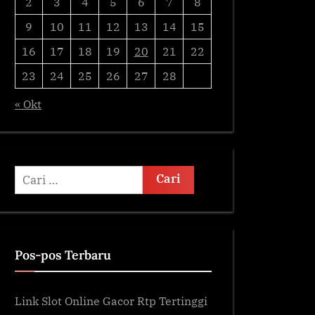
2
3
4
5
6
7
8
9
10
11
12
13
14
15
16
17
18
19
20
21
22
23
24
25
26
27
28
« Okt
Cari
untuk:
Pos-pos Terbaru
Link Slot Online Gacor Rtp Tertinggi