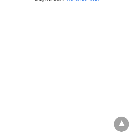
All Rights Reserved
View Non-AMP Version